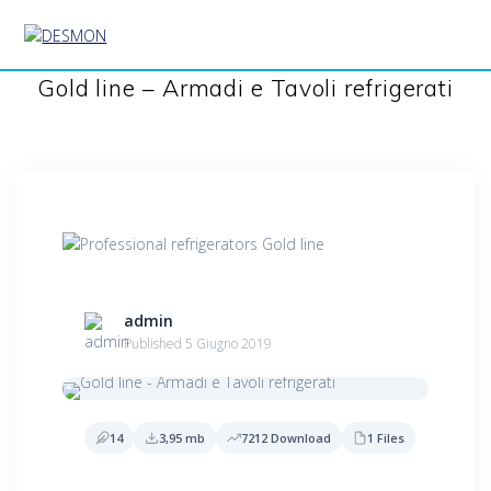
Salta
al
contenuto
Gold line – Armadi e Tavoli refrigerati
admin
Published 5 Giugno 2019
14
3,95 mb
7212 Download
1 Files