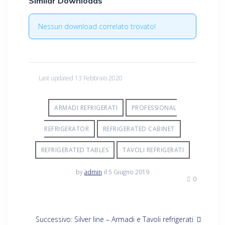
Similar Downloads
Nessun download correlato trovato!
Last updated 13 Febbraio 2020
ARMADI REFRIGERATI
PROFESSIONAL
REFRIGERATOR
REFRIGERATED CABINET
REFRIGERATED TABLES
TAVOLI REFRIGERATI
by
admin
il 5 Giugno 2019
0
Navigazione
Articolo
Successivo:
Silver line – Armadi e Tavoli refrigerati