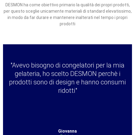
DESMON ha come obiettivo primario la
qualità dei propri prodotti,
per questo
sceglie unicamente materiali di
standard elevatissimo,
in modo da far
durare e mantenere inalterati nel tempo
i propri
prodotti
"Avevo bisogno di congelatori per la mia
gelateria, ho scelto DESMON perchè i
prodotti sono di design e hanno consumi
ridotti"
Giovanna