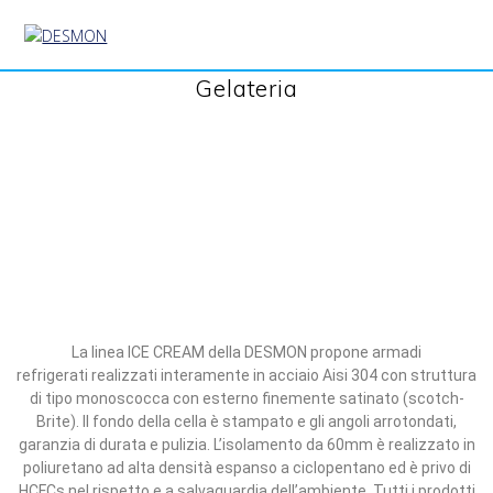
Gelateria
La linea ICE CREAM della DESMON propone armadi
refrigerati
realizzati interamente in acciaio Aisi 304
con struttura
di tipo monoscocca con esterno
finemente satinato (scotch-
Brite).
Il fondo della cella
è stampato e gli angoli arrotondati,
garanzia
di durata e pulizia. L’isolamento
da 60mm è realizzato in
poliuretano ad alta densità
espanso a ciclopentano ed è privo di
HCFCs nel
rispetto e a salvaguardia dell’ambiente. Tutti i prodotti